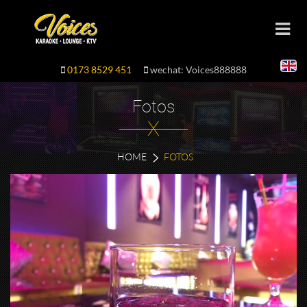
0173 8529 451
wechat: Voices888888
Fotos
X
HOME
FOTOS